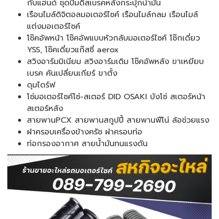
กับแฮนด์ ชุดปั๊มดิสเบรคหลังกระปุกน้ำมัน
เรือนไมล์ดิจิตอลมอเตอร์ไซค์ เรือนไมล์กลม เรือนไมล์
แต่งมอเตอร์ไซค์
โช๊คอัพหน้า โช๊คอัพแบบหัวกลับมอเตอร์ไซค์ โช๊กเดี่ยว
YSS, โช๊คเดี่ยวแก๊สซี่ aerox
สวิงอาร์มมิเนียม สวิงอาร์มเดิม โช๊คอัพหลัง ขาเหยียบ
เบรค คันเปลี่ยนเกียร์ ขาตั้ง
ดุมไดร์ฟ
โซ่มอเตอร์ไซค์โซ่-สเตอร์ DID OSAKI บังโซ่ สเตอร์หน้า
สเตอร์หลัง
สายพานPCX สายพานสกูปปี้ สายพานฟีโน่ ล้อช่วยแรง
ฝาครอบเครื่องข้างครัช ฝาครอบท่อ
ท่อกรองอากาศ สายน้ำมันทนแรงดัน