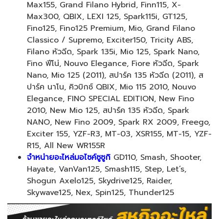
Max155, Grand Filano Hybrid, Finn115, X-
Max300, QBIX, LEXI 125, Spark115i, GT125,
Fino125, Fino125 Premium, Mio, Grand Filano
Classico / Supremo, Exciter150, Tricity ABS,
Filano หัวฉีด, Spark 135i, Mio 125, Spark Nano,
Fino ฟีโน่, Nouvo Elegance, Fiore หัวฉีด, Spark
Nano, Mio 125 (2011), สปาร์ค 135 หัวฉีด (2011), ส
ปาร์ค นาโน, คิวบิกซ์ QBIX, Mio 115 2010, Nouvo
Elegance, FINO SPECIAL EDITION, New Fino
2010, New Mio 125, สปาร์ค 135 หัวฉีด, Spark
NANO, New Fino 2009, Spark RX 2009, Freego,
Exciter 155, YZF-R3, MT-03, XSR155, MT-15, YZF-
R15, All New WR155R
จำหน่ายอะไหล่มอไซค์ซูซูกิ
GD110, Smash, Shooter,
Hayate, VanVan125, Smash115, Step, Let’s,
Shogun Axelo125, Skydrive125, Raider,
Skywave125, Nex, Spin125, Thunder125