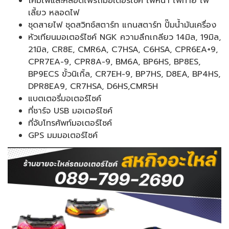
โคมไฟและหลอดไฟรถมอเตอร์ไซค์ ไฟหน้า ไฟท้าย ไฟ
เลี้ยว หลอดไฟ
ชุดสายไฟ ชุดสวิทช์สตาร์ท แกนสตาร์ท ปั๊มน้ำมันเครื่อง
หัวเทียนมอเตอร์ไซค์ NGK ความลึกเกลียว 14มิล, 19มิล,
21มิล, CR8E, CMR6A, C7HSA, C6HSA, CPR6EA+9,
CPR7EA-9, CPR8A-9, BM6A, BP6HS, BP8ES,
BP9ECS ขั้วนิเกิ้ล, CR7EH-9, BP7HS, D8EA, BP4HS,
DPR8EA9, CR7HSA, D6HS,CMR5H
แบตเตอรี่มอเตอร์ไซค์
ที่ชาร์จ USB มอเตอร์ไซค์
ที่จับโทรศัพท์มอเตอร์ไซค์
GPS มมมอเตอร์ไซค์