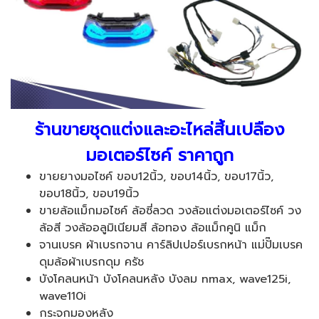
ร้านขายชุดแต่งและอะไหล่สิ้นเปลือง
มอเตอร์ไซค์ ราคาถูก
ขายยางมอไซค์ ขอบ12นิ้ว, ขอบ14นิ้ว, ขอบ17นิ้ว,
ขอบ18นิ้ว, ขอบ19นิ้ว
ขายล้อแม็กมอไซค์ ล้อซี่ลวด วงล้อแต่งมอเตอร์ไซค์ วง
ล้อสี วงล้ออลูมิเนียมสี ล้อทอง ล้อแม็กคูนิ แม็ก
จานเบรค ผ้าเบรกจาน คาร์ลิปเปอร์เบรกหน้า แม่ปั๊มเบรค
ดุมล้อผ้าเบรกดุม ครัช
บังโคลนหน้า บังโคลนหลัง บังลม nmax, wave125i,
wave110i
กระจกมองหลัง