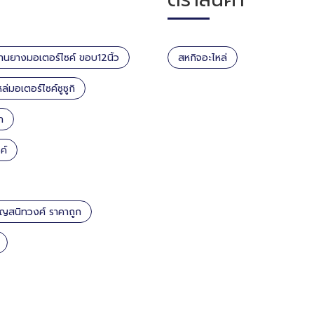
้านยางมอเตอร์ไซค์ ขอบ12นิ้ว
สหกิจอะไหล่
ล่มอเตอร์ไซค์ซูซูกิ
ก
ค์
รัญสนิทวงศ์ ราคาถูก