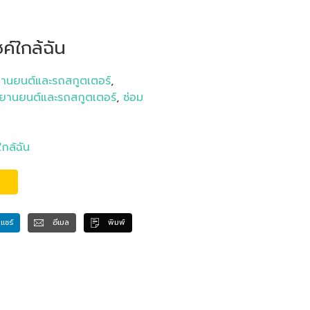
ค์ใกล้ฉัน
ยานยนต์และรถสกูตเตอร์
,
รยานยนต์และรถสกูตเตอร์
,
ซ่อม
กล้ฉัน
แชร์
อีเมล
พิมพ์